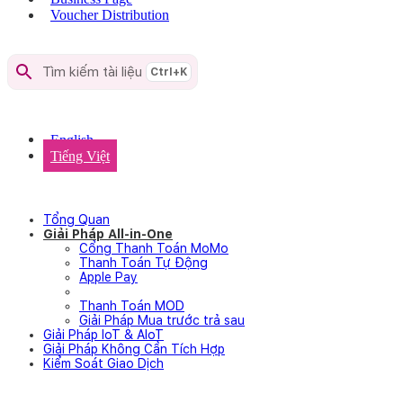
Voucher Distribution
Download
Tìm kiếm tài liệu
Ctrl+
K
Tiếng Việt
English
Tiếng Việt
Tổng Quan
Giải Pháp All-in-One
Cổng Thanh Toán MoMo
Thanh Toán Tự Động
Apple Pay
SDK
Thanh Toán MOD
Giải Pháp Mua trước trả sau
Giải Pháp IoT & AIoT
Giải Pháp Không Cần Tích Hợp
Kiểm Soát Giao Dịch