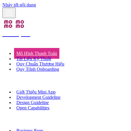
Nhảy tới nội dung
Developers
Giải Pháp Thanh Toán
Mô Hình Thanh Toán
Tài Liệu Kỹ Thuật
Quy Chuẩn Thương Hiệu
Quy Trình Onboarding
Mini App
Giới Thiệu Mini App
Development Guideline
Design Guideline
Open Capabilities
Marketing Solutions
Business Page